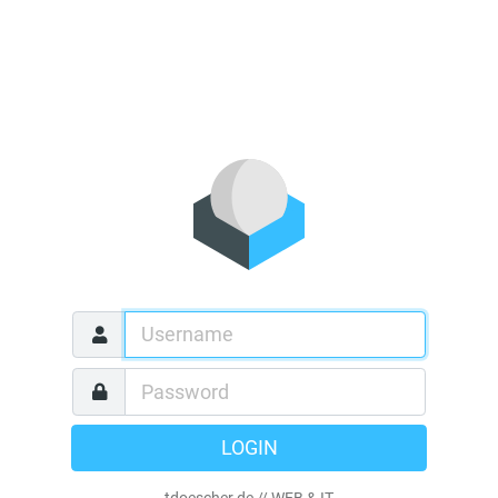
LOGIN
tdoescher.de // WEB & IT